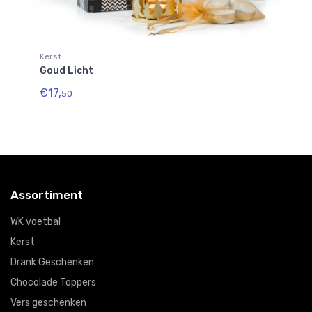
Kerst
Ke
Goud Licht
St
€17,
€7
50
Assortiment
WK voetbal
Kerst
Drank Geschenken
Chocolade Toppers
Vers geschenken