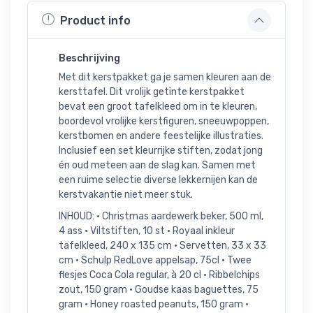
Product info
Beschrijving
Met dit kerstpakket ga je samen kleuren aan de
kersttafel. Dit vrolijk getinte kerstpakket
bevat een groot tafelkleed om in te kleuren,
boordevol vrolijke kerstfiguren, sneeuwpoppen,
kerstbomen en andere feestelijke illustraties.
Inclusief een set kleurrijke stiften, zodat jong
én oud meteen aan de slag kan. Samen met
een ruime selectie diverse lekkernijen kan de
kerstvakantie niet meer stuk.
INHOUD: • Christmas aardewerk beker, 500 ml,
4 ass • Viltstiften, 10 st • Royaal inkleur
tafelkleed, 240 x 135 cm • Servetten, 33 x 33
cm • Schulp RedLove appelsap, 75cl • Twee
flesjes Coca Cola regular, à 20 cl • Ribbelchips
zout, 150 gram • Goudse kaas baguettes, 75
gram • Honey roasted peanuts, 150 gram •