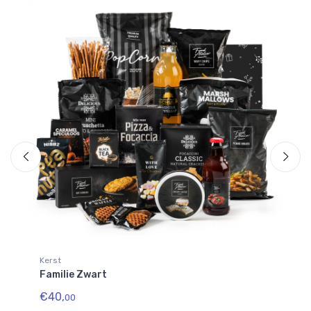
Kerst
Ke
Familie Zwart
Du
€40,
€2
00