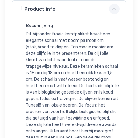
Product info
Beschrijving
Dit bijzonder fraaie kerstpakket bevat een
elegante schaal met boom patroon om
(stok)brood te dippen. Een mooie manier om
deze olijfolie in te presenteren. De olijfolie
kleurt van licht naar donker door de
trapsgewijze niveaus. Deze keramieken schaal
is 18 cm bij 18 cm en heeft een dikte van 1,5
cm. De schaal is vaatwasser bestendig en
heeft een mat witte kleur. De fairtrade olijfolie
is van biologische geteelde olijven en is koud
geperst, dus extra virgine. De olijven komen uit
Tunesië van lokale boeren. De focus: het
creëren van voortreffelijke biologische olijfolie
die getuigd van hun toewijding en erfgoed.
Deze olijfolie heeft wereldwijd diverse awards
ontvangen. Uiteraard hoort hierbij mooi grof
zeezout in een luxe pot. Een geweldig mooi