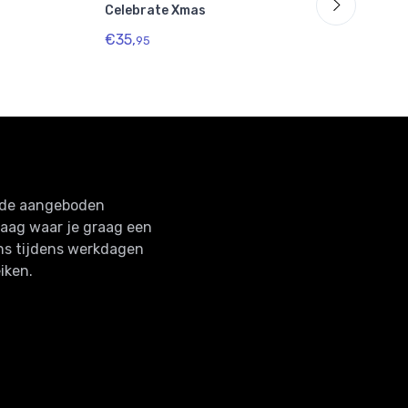
Celebrate Xmas
Piz
€35,
€20
95
n de aangeboden
raag waar je graag een
ns tijdens werkdagen
iken.