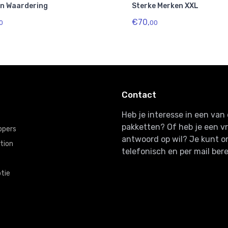
n Waardering
Sterke Merken XXL
€70,
0
00
Contact
Heb je interesse in een va
pakketten? Of heb je een v
ppers
antwoord op wil? Je kunt o
tion
telefonisch en per mail bere
tie