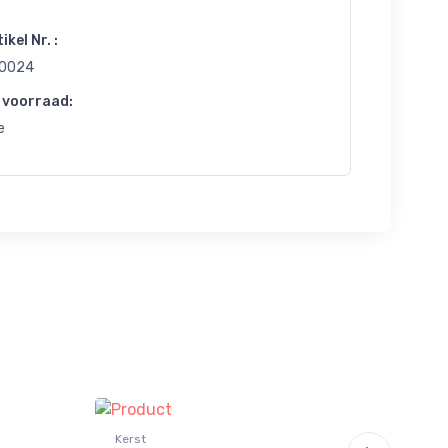
ikel Nr. :
0024
 voorraad:
e
Kerst
Kers