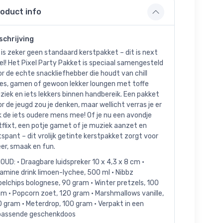
oduct info
schrijving
 is zeker geen standaard kerstpakket – dit is next
el! Het Pixel Party Pakket is speciaal samengesteld
r de echte snackliefhebber die houdt van chill
bes, gamen of gewoon lekker loungen met toffe
iek en iets lekkers binnen handbereik. Een pakket
r de jeugd zou je denken, maar wellicht verras je er
 de iets oudere mens mee! Of je nu een avondje
flixt, een potje gamet of je muziek aanzet en
spant – dit vrolijk getinte kerstpakket zorgt voor
er, smaak en fun.
OUD: • Draagbare luidspreker 10 x 4,3 x 8 cm •
amine drink limoen-lychee, 500 ml • Nibbz
belchips bolognese, 90 gram • Winter pretzels, 100
m • Popcorn zoet, 120 gram • Marshmallows vanille,
 gram • Meterdrop, 100 gram • Verpakt in een
jpassende geschenkdoos