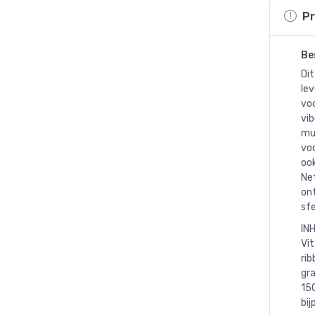
Pr
Be
Dit
lev
voo
vi
muz
voo
ook
Net
ont
sfe
INH
Vit
rib
gra
150
bi