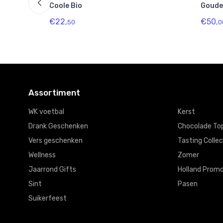
Coole Bio
Goude
€22,
€50,
50
0
Assortiment
WK voetbal
Kerst
Drank Geschenken
Chocolade To
Vers geschenken
Tasting Collec
Wellness
Zomer
Jaarrond Gifts
Holland Promo
Sint
Pasen
Suikerfeest