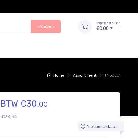
Mijn bestelling
Zoeken
€0.00
Home
Assortiment
Product
. BTW €30,
00
:
€34,54
Niet beschikbaar