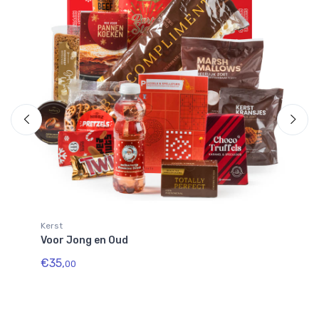
Kerst
Ke
Voor Jong en Oud
Ha
€35,
€5
00