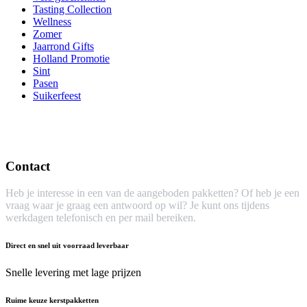
Tasting Collection
Wellness
Zomer
Jaarrond Gifts
Holland Promotie
Sint
Pasen
Suikerfeest
Contact
Heb je interesse in een van de aangeboden pakketten? Of heb je een
vraag waar je graag een antwoord op wil? Je kunt ons tijdens
werkdagen telefonisch en per mail bereiken.
Direct en snel uit voorraad leverbaar
Snelle levering met lage prijzen
Ruime keuze kerstpakketten